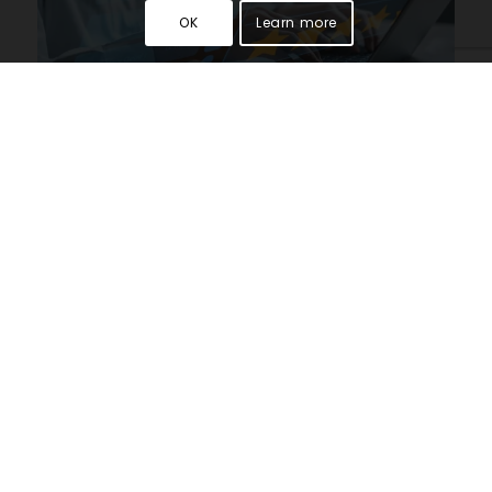
OK
Learn more
Vamos a realizar una radiografía somera
a través de 10 de características del
cliente 3.0, para acercarnos a él y
conocerlo un poco mejor:
24/7/365, para su comunicación,
también en la relación con las marcas.
Más confianza en las opiniones de otros
consumidores, aunque sean
desconocidos, que en la publicidad de
las marcas. Porque busca la verdad y
suele contrastar la veracidad de lo que