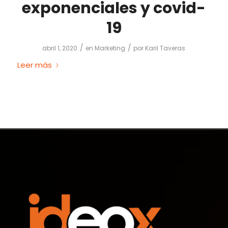
exponenciales y covid-
19
/
/
abril 1, 2020
en
Marketing
por
Karil Taveras
Leer más