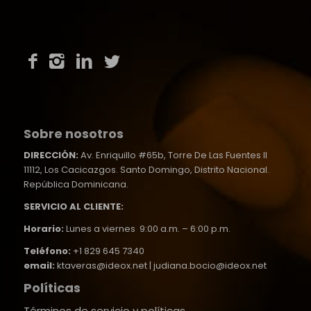
Sobre nosotros
DIRECCIÓN:
Av. Enriquillo #65b, Torre De Las Fuentes II
11112, Los Cacicazgos. Santo Domingo, Distrito Nacional.
República Dominicana.
SERVICIO AL CLIENTE:
Horario:
Lunes a viernes 9:00 a.m. – 6:00 p.m.
Teléfono:
+1 829 645 7340
email:
ktaveras@ideox.net | judiana.bocio@ideox.net
Políticas
Términos de servicio y políticas