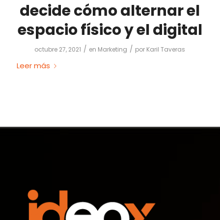
decide cómo alternar el
espacio físico y el digital
/
/
octubre 27, 2021
en
Marketing
por
Karil Taveras
Leer más