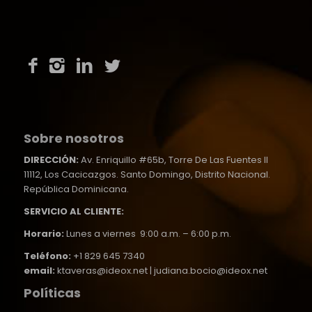
Sobre nosotros
DIRECCIÓN:
Av. Enriquillo #65b, Torre De Las Fuentes II
11112, Los Cacicazgos. Santo Domingo, Distrito Nacional.
República Dominicana.
SERVICIO AL CLIENTE:
Horario:
Lunes a viernes 9:00 a.m. – 6:00 p.m.
Teléfono:
+1 829 645 7340
email:
ktaveras@ideox.net | judiana.bocio@ideox.net
Políticas