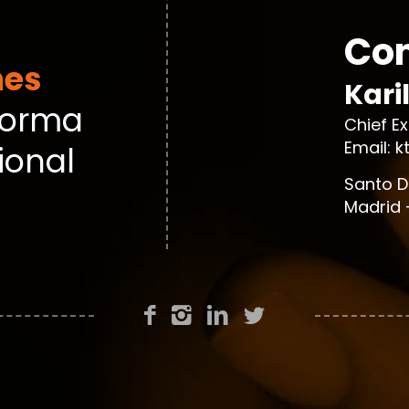
Con
nes
Kari
forma
Chief E
Email: 
ional
Santo D
Madrid 