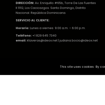
DIRECCIÓN:
Av. Enriquillo #65b, Torre De Las Fuentes
II 11112, Los Cacicazgos. Santo Domingo, Distrito
Nacional. República Dominicana.
SERVICIO AL CLIENTE:
Horario:
Lunes a viernes 9:00 a.m. – 6:00 p.m.
Teléfono:
+1 829 645 7340
email:
ktaveras@ideox.net | judiana.bocio@ideox.net
This site uses cookies. By co