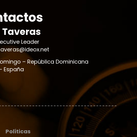
tactos
l Taveras
xecutive Leader
ktaveras@ideox.net
omingo – República Dominicana
– España
Políticas