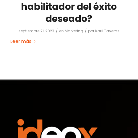
habilitador del éxito
deseado?
/
/
septiembre 21, 2023
en
Marketing
por
Karil Taveras
Leer más