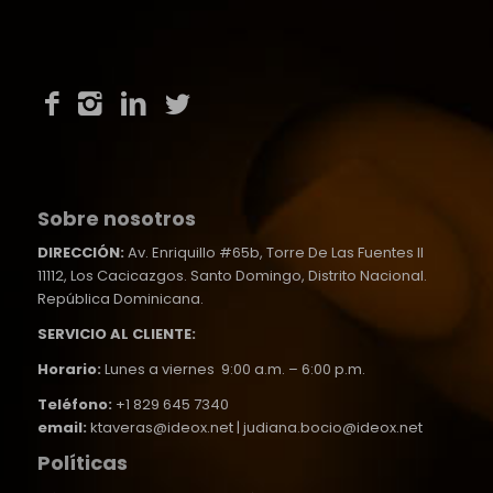
Sobre nosotros
DIRECCIÓN:
Av. Enriquillo #65b, Torre De Las Fuentes II
11112, Los Cacicazgos. Santo Domingo, Distrito Nacional.
República Dominicana.
SERVICIO AL CLIENTE:
Horario:
Lunes a viernes 9:00 a.m. – 6:00 p.m.
Teléfono:
+1 829 645 7340
email:
ktaveras@ideox.net | judiana.bocio@ideox.net
Políticas