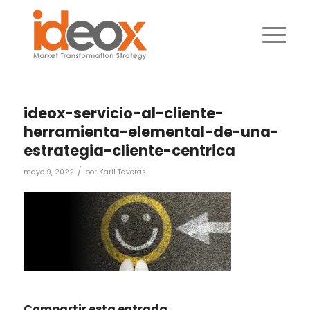
ideox-servicio-al-cliente-
herramienta-elemental-de-una-
estrategia-cliente-centrica
/
mayo 9, 2022
por
Karil Taveras
Compartir esta entrada