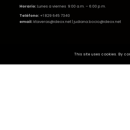
Horario:
Lunes a viernes 9:00 a.m. – 6:00 p.m.
Teléfono:
+1 829 645 7340
email:
ktaveras@ideox.net | judiana.bocio@ideox.net
This site uses cookies. By co