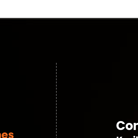
Con
nes