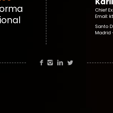
Kari
forma
Chief E
Email: 
ional
Santo D
Madrid 