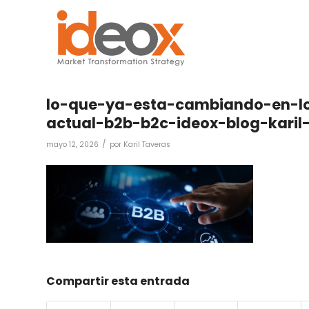
lo-que-ya-esta-cambiando-en-lo
actual-b2b-b2c-ideox-blog-karil
/
mayo 12, 2026
por
Karil Taveras
Compartir esta entrada