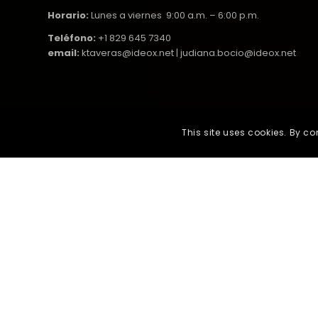
Horario:
Lunes a viernes 9:00 a.m. – 6:00 p.m.
Teléfono:
+1 829 645 7340
email:
ktaveras@ideox.net | judiana.bocio@ideox.net
This site uses cookies. By co