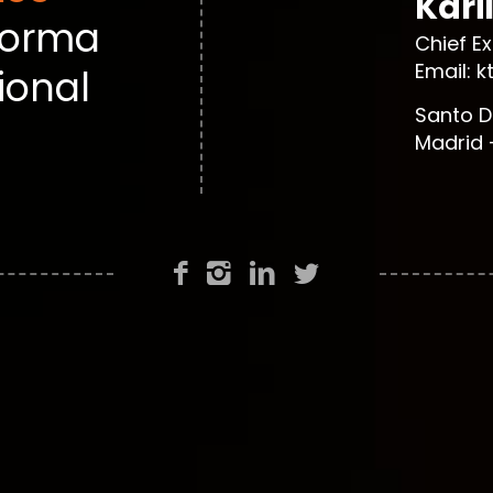
Kari
forma
Chief E
Email: 
ional
Santo D
Madrid 