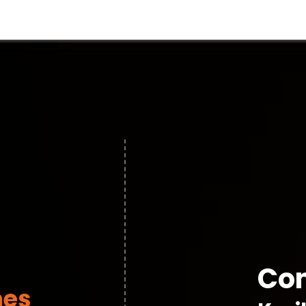
Con
nes