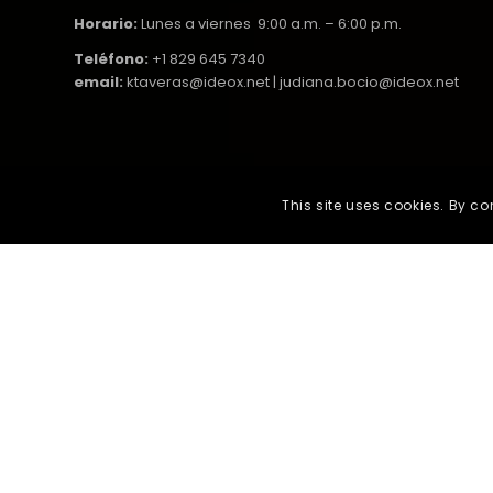
Horario:
Lunes a viernes 9:00 a.m. – 6:00 p.m.
Teléfono:
+1 829 645 7340
email:
ktaveras@ideox.net | judiana.bocio@ideox.net
This site uses cookies. By co