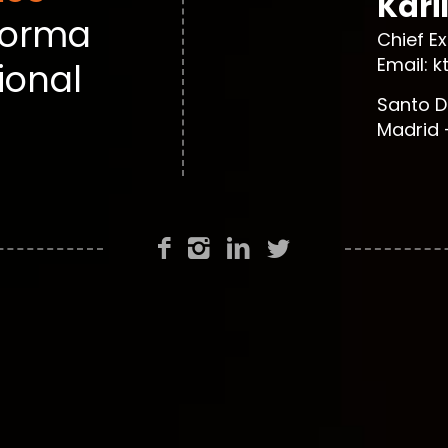
Kari
forma
Chief E
Email: 
ional
Santo D
Madrid 