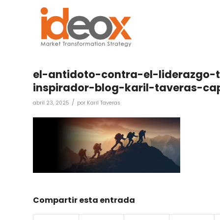
el-antidoto-contra-el-liderazgo
inspirador-blog-karil-taveras-ca
/
abril 23, 2025
por
Karil Taveras
Compartir esta entrada