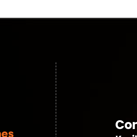
Con
nes