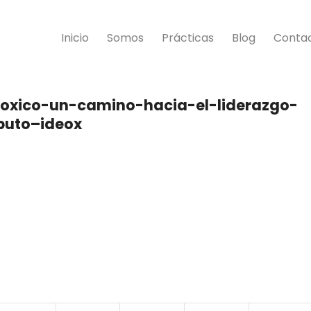
Inicio
Somos
Prácticas
Blog
Conta
-toxico-un-camino-hacia-el-liderazgo-
puto–ideox